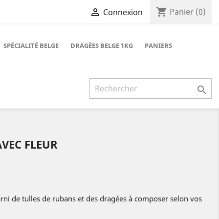
shopping_cart

Panier
(0)
Connexion
SPÉCIALITÉ BELGE
DRAGÉES BELGE 1KG
PANIERS

AVEC FLEUR
garni de tulles de rubans et des dragées à composer selon vos