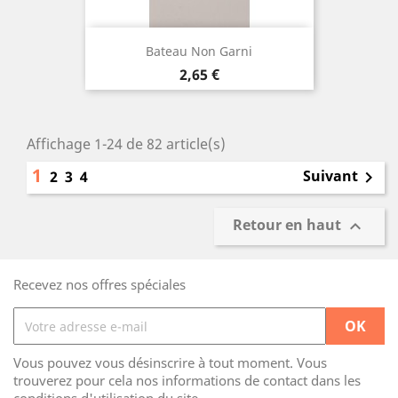
Bateau Non Garni
Prix
2,65 €
Affichage 1-24 de 82 article(s)
1
Suivant
2
3
4

Retour en haut

Recevez nos offres spéciales
Vous pouvez vous désinscrire à tout moment. Vous
trouverez pour cela nos informations de contact dans les