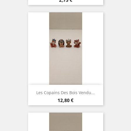
2,75 €
Les Copains Des Bois Vendu...
Prix
12,80 €