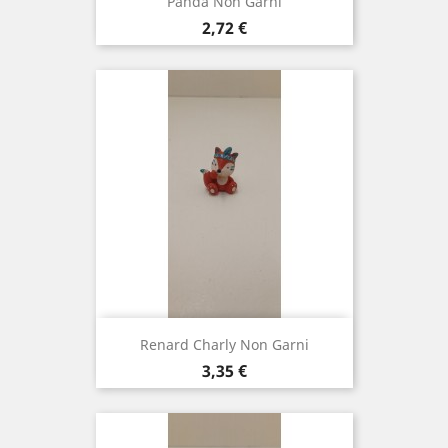
Panda Non Garni
Prix
2,72 €
Renard Charly Non Garni
Prix
3,35 €