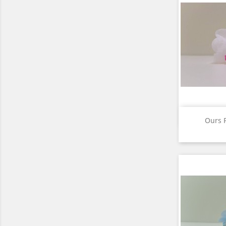
A

Ours P