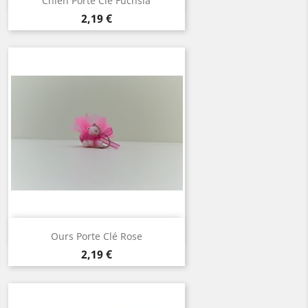
Chien Porte Clé Fuchsia
Prix
2,19 €
Aperçu rapide

Ours Porte Clé Rose
Prix
2,19 €