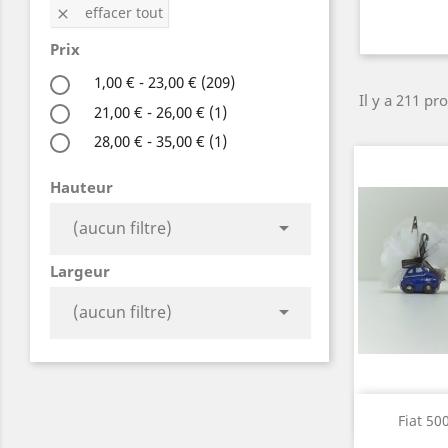
effacer tout

Prix
1,00 € - 23,00 €
(209)
Il y a 211 pro
21,00 € - 26,00 €
(1)
28,00 € - 35,00 €
(1)
Hauteur

(aucun filtre)
Largeur

(aucun filtre)
A

Fiat 500