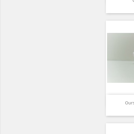
A

Ours