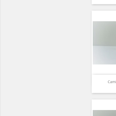
A

Cami