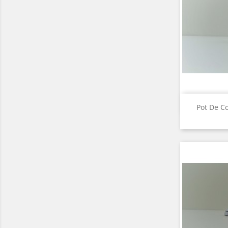
A

Pot De Co