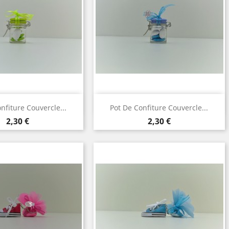
perçu rapide
Aperçu rapide

nfiture Couvercle...
Pot De Confiture Couvercle...
Prix
Prix
2,30 €
2,30 €