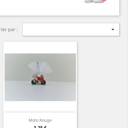

rier par :
Aperçu rapide

Moto Rouge
Prix
3,75 €