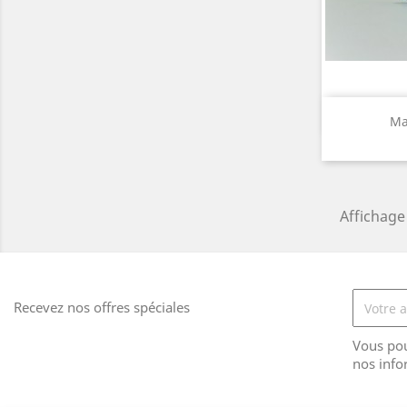
A

Ma
Affichage 
Recevez nos offres spéciales
Vous pou
nos info