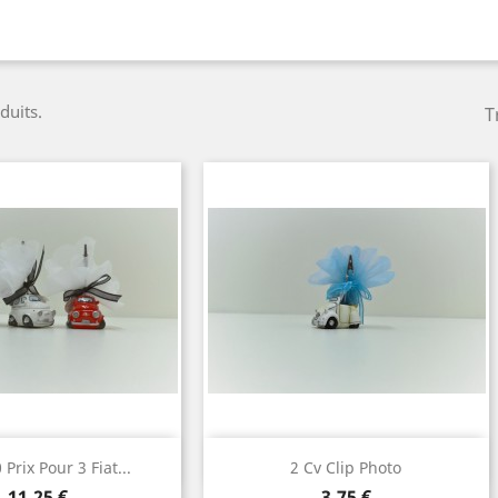
duits.
T
perçu rapide
Aperçu rapide

 Prix Pour 3 Fiat...
2 Cv Clip Photo
Prix
Prix
11,25 €
3,75 €