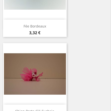
Aperçu rapide

Fée Bordeaux
Prix
3,32 €
Aperçu rapide
