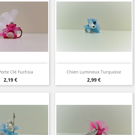
perçu rapide
Aperçu rapide

orte Clé Fuchsia
Chien Lumineux Turquoise
Prix
Prix
2,19 €
2,99 €