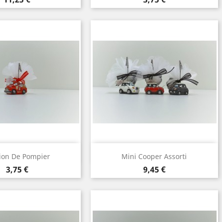
perçu rapide
Aperçu rapide

on De Pompier
Mini Cooper Assorti
Prix
Prix
3,75 €
9,45 €