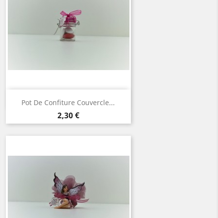
Aperçu rapide

Pot De Confiture Couvercle...
Prix
2,30 €