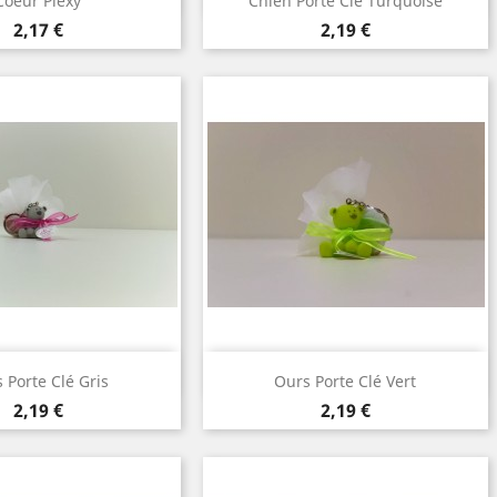
Coeur Plexy
Chien Porte Clé Turquoise
Prix
Prix
2,17 €
2,19 €
perçu rapide
Aperçu rapide

 Porte Clé Gris
Ours Porte Clé Vert
Prix
Prix
2,19 €
2,19 €