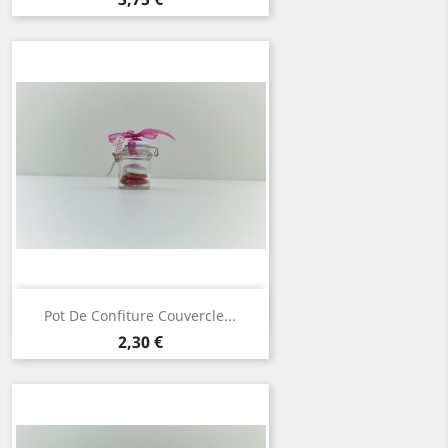
Aperçu rapide

Pot De Confiture Couvercle...
Prix
2,30 €