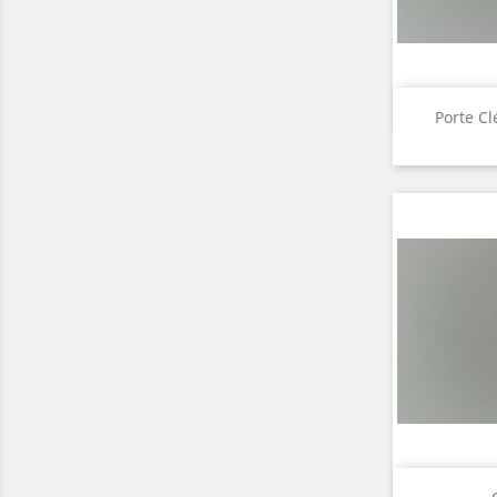
A

Porte Cl
A
