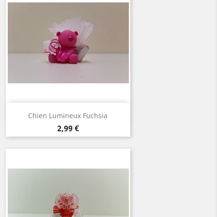
Aperçu rapide

Chien Lumineux Fuchsia
Prix
2,99 €