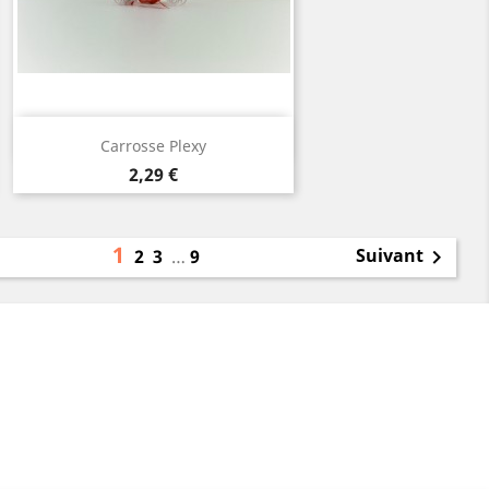
Aperçu rapide

Carrosse Plexy
Prix
2,29 €
1
Suivant
2
3
…
9
