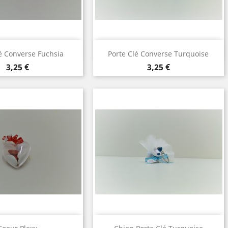
perçu rapide
Aperçu rapide

é Converse Fuchsia
Porte Clé Converse Turquoise
Prix
Prix
3,25 €
3,25 €
perçu rapide
Aperçu rapide
