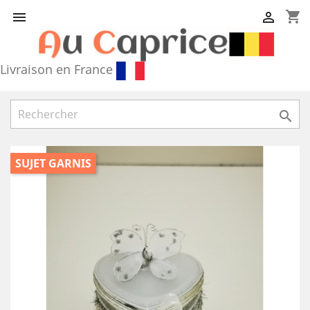
shopping_cart


Livraison en France

SUJET GARNIS