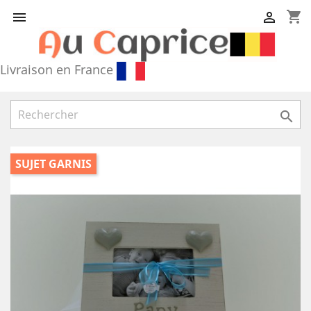
shopping_cart


Livraison en France

SUJET GARNIS