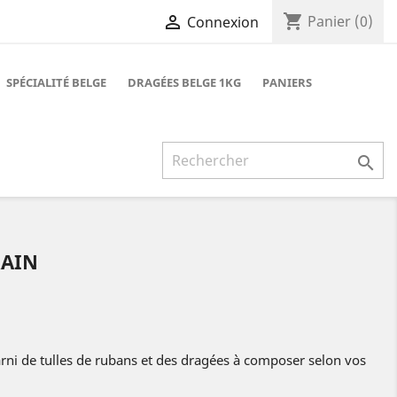
shopping_cart

Panier
(0)
Connexion
SPÉCIALITÉ BELGE
DRAGÉES BELGE 1KG
PANIERS

RAIN
garni de tulles de rubans et des dragées à composer selon vos