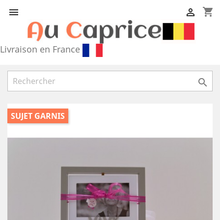
shopping_cart


Livraison en France

SUJET GARNIS