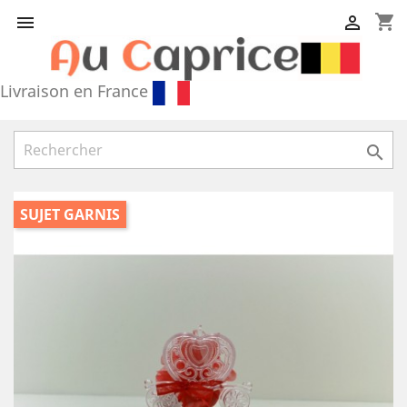
shopping_cart


Livraison en France

SUJET GARNIS