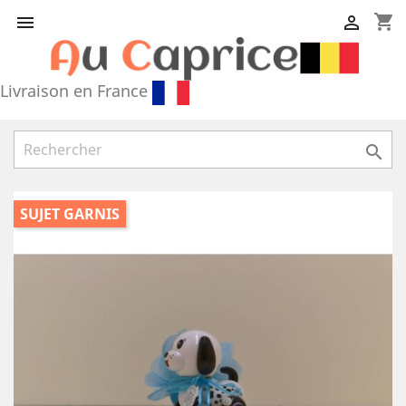
shopping_cart


Livraison en France

SUJET GARNIS