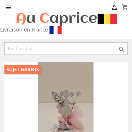
shopping_cart


Livraison en France

SUJET GARNIS