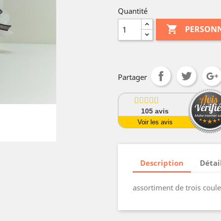
Quantité

PERSONN
Partager
105
avis
Voir les avis
Description
Détai
assortiment de trois coule