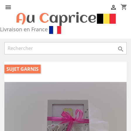
shopping_cart


Livraison en France

SUJET GARNIS