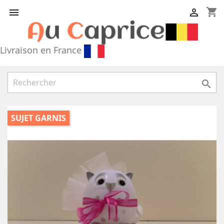
shopping_cart


Livraison en France

SUJET GARNIS