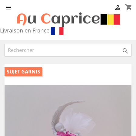
shopping_cart


Livraison en France

SUJET GARNIS