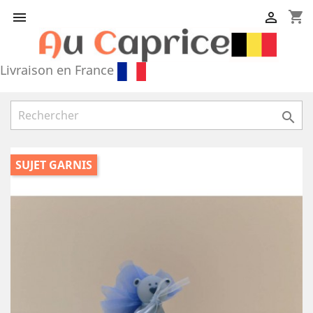
shopping_cart


Livraison en France

SUJET GARNIS