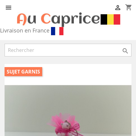
shopping_cart


Livraison en France

SUJET GARNIS