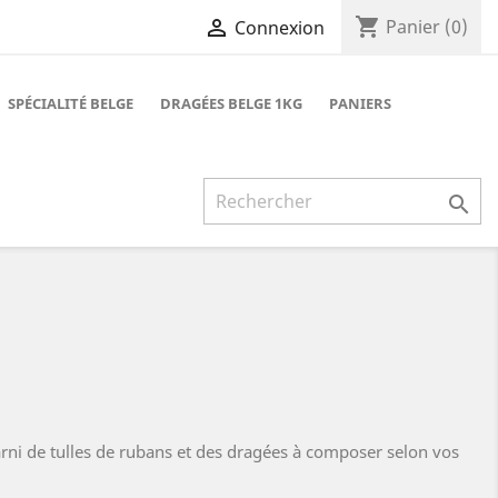
shopping_cart

Panier
(0)
Connexion
SPÉCIALITÉ BELGE
DRAGÉES BELGE 1KG
PANIERS

garni de tulles de rubans et des dragées à composer selon vos