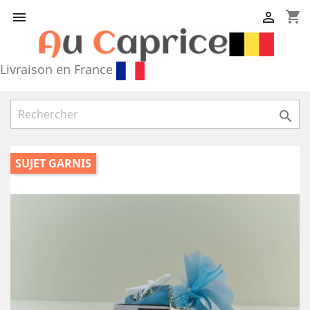
shopping_cart


Livraison en France

SUJET GARNIS