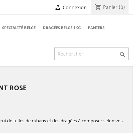
shopping_cart

Panier
(0)
Connexion
SPÉCIALITÉ BELGE
DRAGÉES BELGE 1KG
PANIERS

NT ROSE
garni de tulles de rubans et des dragées à composer selon vos