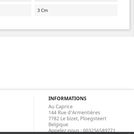
3 Cm
INFORMATIONS
Au Caprice
144 Rue d'Armentières
7782 Le bizet, Ploegsteert
Belgique
Appelez-nous :
003256589771