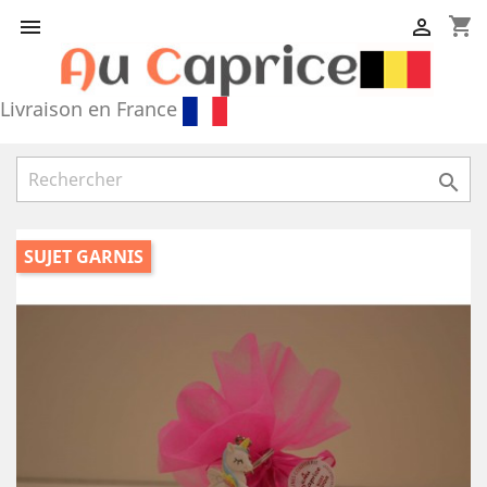
shopping_cart


Livraison en France

SUJET GARNIS