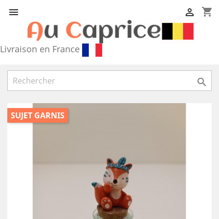
shopping_cart


Livraison en France

SUJET GARNIS