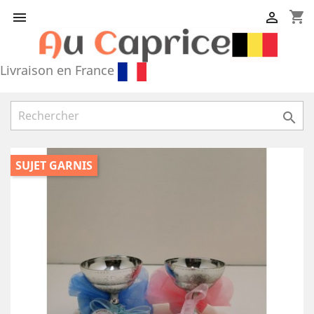
shopping_cart


Livraison en France

SUJET GARNIS