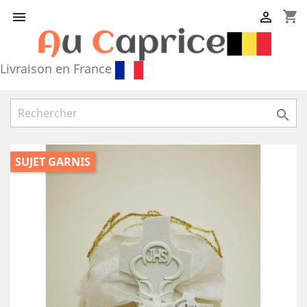
shopping_cart


Livraison en France

SUJET GARNIS