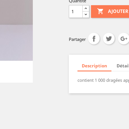
Quantité

AJOUTER
Partager
Description
Détai
contient 1 000 dragées ap