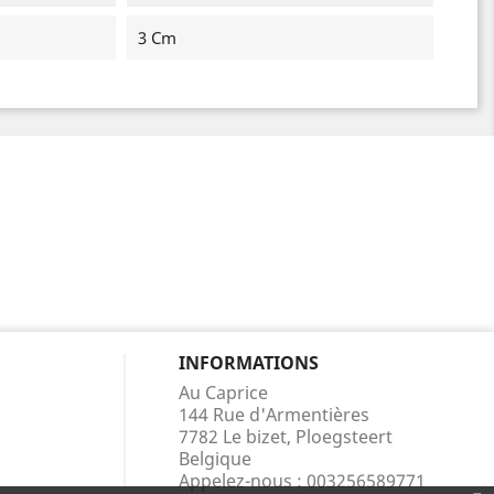
3 Cm
INFORMATIONS
Au Caprice
144 Rue d'Armentières
7782 Le bizet, Ploegsteert
Belgique
Appelez-nous :
003256589771