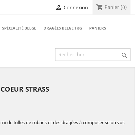
shopping_cart

Panier
(0)
Connexion
SPÉCIALITÉ BELGE
DRAGÉES BELGE 1KG
PANIERS

COEUR STRASS
garni de tulles de rubans et des dragées à composer selon vos