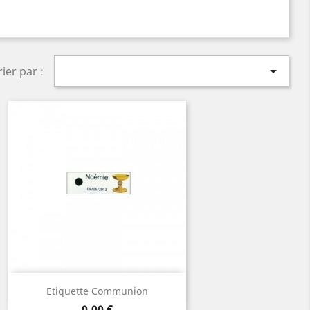

rier par :
Aperçu rapide

Etiquette Communion
Prix
0,00 €