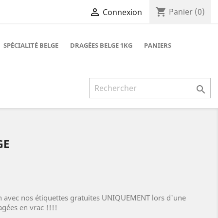
shopping_cart

Panier
(0)
Connexion
SPÉCIALITÉ BELGE
DRAGÉES BELGE 1KG
PANIERS

GE
on avec nos étiquettes gratuites UNIQUEMENT lors d'une
gées en vrac !!!!