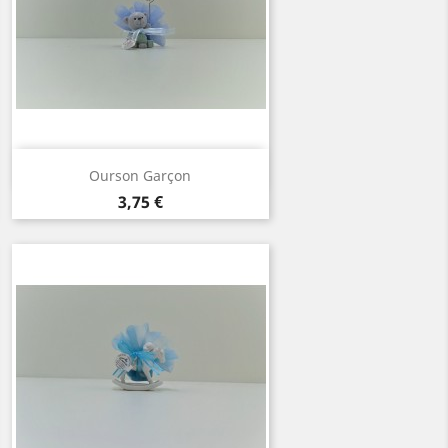
Aperçu rapide

Ourson Garçon
Prix
3,75 €