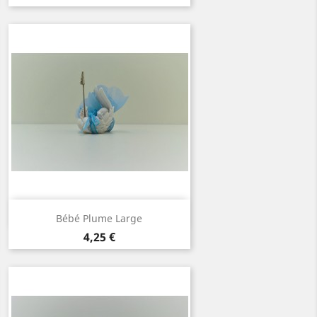
Aperçu rapide

Bébé Plume Large
Prix
4,25 €