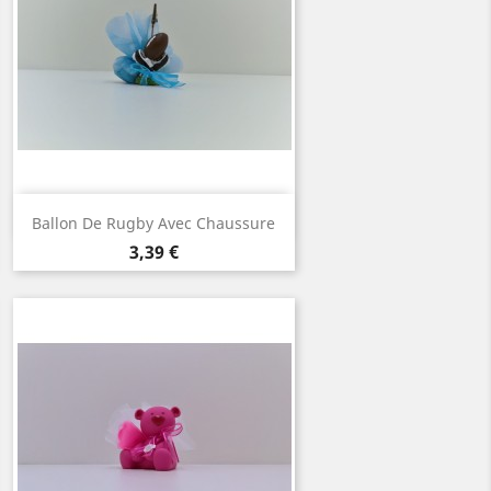
Aperçu rapide

Ballon De Rugby Avec Chaussure
Prix
3,39 €