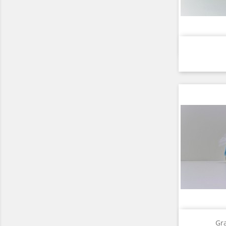
A

A

Gr