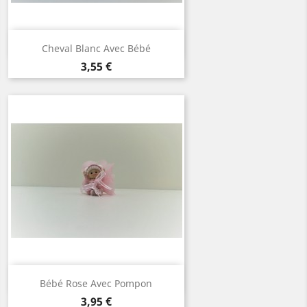
Aperçu rapide

Cheval Blanc Avec Bébé
Prix
3,55 €
Aperçu rapide

Bébé Rose Avec Pompon
Prix
3,95 €