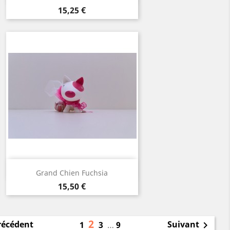
Prix
15,25 €
Aperçu rapide

Grand Chien Fuchsia
Prix
15,50 €
2
récédent
Suivant
1
3
…
9
