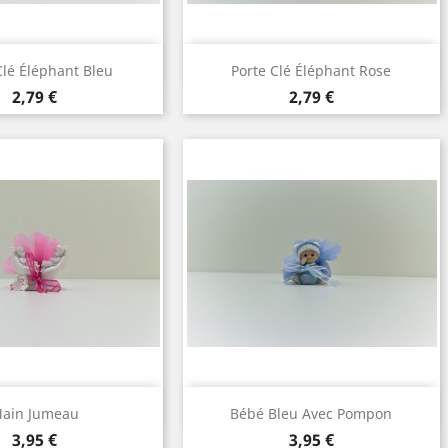
perçu rapide
Aperçu rapide

Clé Éléphant Bleu
Porte Clé Éléphant Rose
Prix
Prix
2,79 €
2,79 €
perçu rapide
Aperçu rapide

ain Jumeau
Bébé Bleu Avec Pompon
Prix
Prix
3,95 €
3,95 €