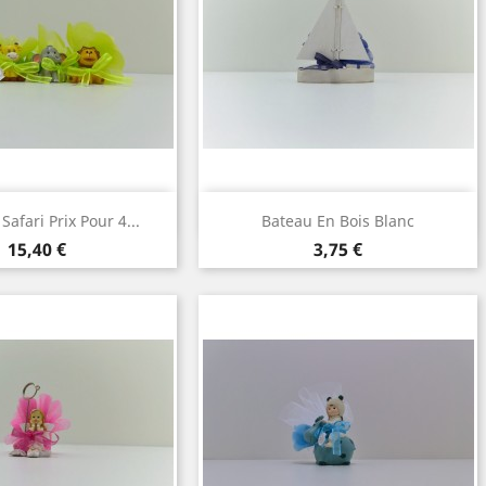
perçu rapide
Aperçu rapide

afari Prix Pour 4...
Bateau En Bois Blanc
Prix
Prix
15,40 €
3,75 €