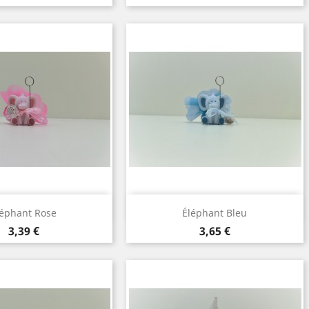
perçu rapide
Aperçu rapide

léphant Rose
Éléphant Bleu
Prix
Prix
3,39 €
3,65 €