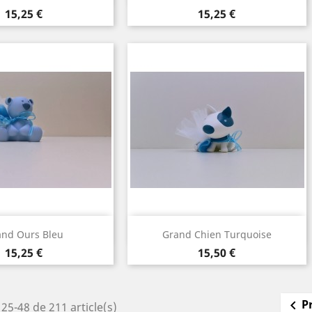
Prix
Prix
15,25 €
15,25 €
perçu rapide
Aperçu rapide

and Ours Bleu
Grand Chien Turquoise
Prix
Prix
15,25 €
15,50 €
P

25-48 de 211 article(s)