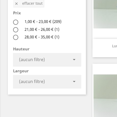
effacer tout

Prix
1,00 € - 23,00 €
(209)
21,00 € - 26,00 €
(1)
28,00 € - 35,00 €
(1)
A

Lu
Hauteur

(aucun filtre)
Largeur

(aucun filtre)