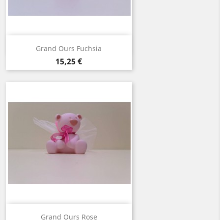
Aperçu rapide

Grand Ours Fuchsia
Prix
15,25 €
Aperçu rapide

Grand Ours Rose