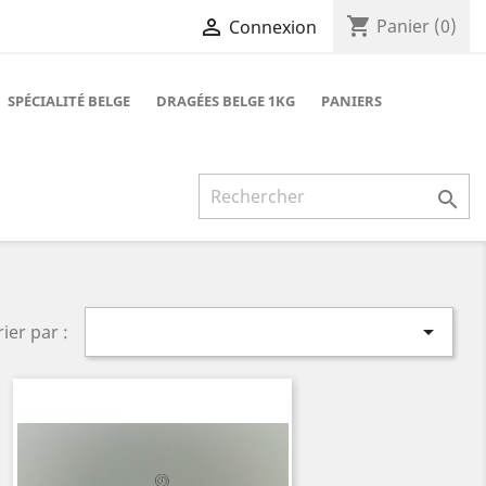
shopping_cart

Panier
(0)
Connexion
SPÉCIALITÉ BELGE
DRAGÉES BELGE 1KG
PANIERS


rier par :