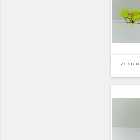
A

Animaux S