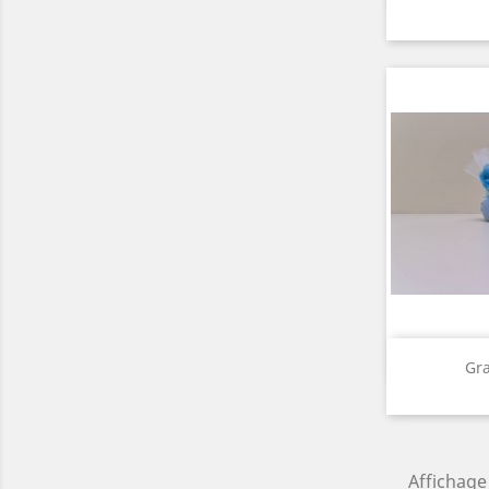
A

Gr
Affichage 