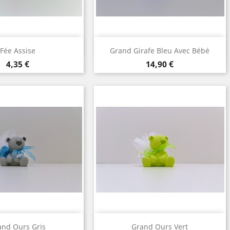
perçu rapide
Aperçu rapide

Fée Assise
Grand Girafe Bleu Avec Bébé
Prix
Prix
4,35 €
14,90 €
perçu rapide
Aperçu rapide

and Ours Gris
Grand Ours Vert