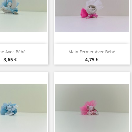
perçu rapide
Aperçu rapide

ne Avec Bébé
Main Fermer Avec Bébé
Prix
Prix
3,65 €
4,75 €